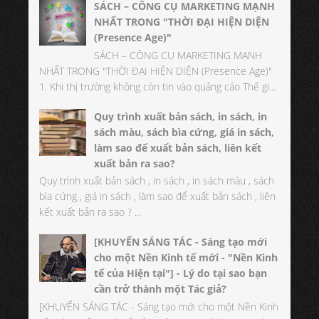
SÁCH – CÔNG CỤ MARKETING MẠNH
NHẤT TRONG "THỜI ĐẠI HIỆN DIỆN
(Presence Age)"
SÁCH – CÔNG CỤ MARKETING MẠNH
NHẤT TRONG "THỜI ĐẠI HIỆN DIỆN (Presence Age)"
1. Khi thị trường không còn tin vào quảng cáo Thế gi...
Quy trình xuất bản sách, in sách, in
sách màu, sách bìa cứng, giá in sách,
làm sao để xuất bản sách, liên kết
xuất bản ra sao?
Quy trình xuất bản sách , in sách , in sách màu , sách
bìa cứng , giá in sách , làm sao để xuất bản sách , liên
kết xuất bản ra sao ? ...
[KHUYẾN SÁNG TÁC - Sáng tạo mới
cho một Nền Kinh tế mới - "Nền Kinh
tế của Hiện tại"] - Lý do tại sao bạn
cần trở thành một Tác giả?
[KHUYẾN SÁNG TÁC - Sáng tạo mới cho một Nền Kinh