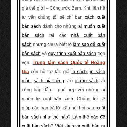
giả thế giới – Công ước Bern. Khi liên hệ
tư vấn chúng tôi sẽ chỉ bạn
cách xuất
bản sách
dành cho những ai
muốn xuất
bản sách
tại các
nhà xuất bản
sách
nhưng chưa biết rõ
làm sao để xuất
bản sách
và
quy trình xuất bản sách
trọn
vẹn.
Trung tâm sách Quốc tế Hoàng
Gia
còn hỗ trợ tác giả
in sách
,
in sách
màu
,
sách bìa cứng
với
giá in sách
vô
cùng hấp dẫn – phù hợp với những ai
muốn
tự xuất bản sách
. Chúng tôi sẽ
giúp các bạn trả lời câu hỏi hỏi sau:
xuất
bản sách như thế nào
?
Làm thế nào để
xuất bản sách
?
Viết sách và xuất bản
ra