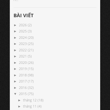
BÀI VIẾT
2026
(2)
►
2025
(3)
►
2024
(20)
►
2023
(25)
►
2022
(21)
►
2021
(5)
►
2020
(26)
►
2019
(15)
►
2018
(98)
►
2017
(17)
►
2016
(32)
►
2015
(75)
▼
tháng 12
(18)
►
tháng 11
(4)
►