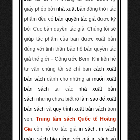
giấy phép bởi
nhà xuất bản
đồng thời tác
phẩm đều có
bản quyền tác giả
được ký
bởi Cục bản quyền tác giả. Chúng tôi sẽ
giúp tác phẩm của bạn được xuất bản
đúng với tinh thần bảo hộ bản quyền tác
giả thế giới – Công ước Bern. Khi liên hệ
tư vấn chúng tôi sẽ chỉ bạn
cách xuất
bản sách
dành cho những ai
muốn xuất
bản sách
tại các
nhà xuất bản
sách
nhưng chưa biết rõ
làm sao để xuất
bản sách
và
quy trình xuất bản sách
trọn
vẹn.
Trung tâm sách Quốc tế Hoàng
Gia
còn hỗ trợ tác giả
in sách
,
in sách
màu
,
sách bìa cứng
với
giá in sách
vô