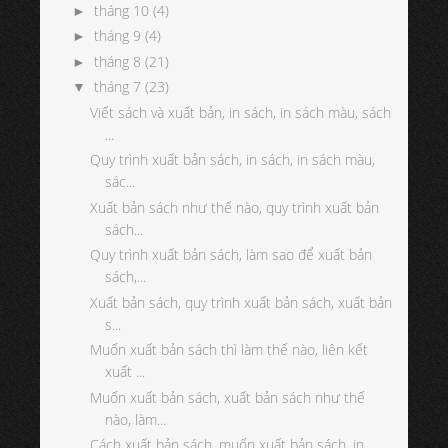
tháng 10
(4)
►
tháng 9
(4)
►
tháng 8
(21)
►
tháng 7
(23)
▼
Viết sách và xuất bản, in sách, in sách màu, sách
...
Quy trình xuất bản sách, in sách, in sách màu,
sác...
Xuất bản sách như thế nào, quy trình xuất bản
sách...
Quy trình xuất bản sách, làm sao để xuất bản
sách,...
Xuất bản sách, quy trình xuất bản sách, xuất bản
s...
Muốn xuất bản sách thì làm thế nào, liên kết
xuất ...
Muốn xuất bản sách, xuất bản sách như thế
nào, làm...
Cách xuất bản sách, muốn xuất bản sách, in