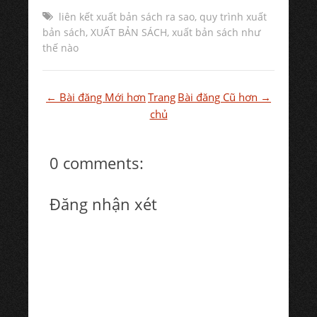
liên kết xuất bản sách ra sao
,
quy trình xuất
bản sách
,
XUẤT BẢN SÁCH
,
xuất bản sách như
thế nào
← Bài đăng Mới hơn
Trang
Bài đăng Cũ hơn →
chủ
0 comments:
Đăng nhận xét