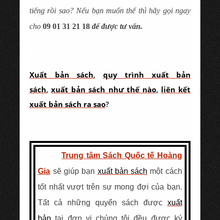
tiếng rồi sao? Nếu bạn muốn thế thì hãy gọi ngay
cho
09 01 31 21 18
để được tư vấn.
Xuất bản sách
,
quy trình xuất bản
sách
,
xuất bản sách như thế nào
,
liên kết
xuất bản sách ra sao
?
Trung tâm Sách Quốc tế Hoàng
Gia
sẽ giúp bạn
xuất bản sách
một cách
tốt nhất vượt trên sự mong đợi của bạn.
Tất cả những quyển sách được
xuất
bản
tại đơn vị chúng tôi đều được ký