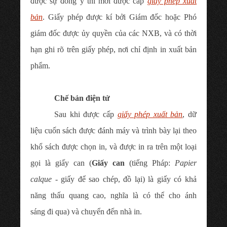
được sự đồng ý thì mới được cấp
giấy phép xuất
bản
. Giấy phép được kí bởi Giám đốc hoặc Phó
giám đốc được ủy quyền của các NXB, và có thời
hạn ghi rõ trên giấy phép, nơi chỉ định in xuất bản
phẩm.
Chế bản điện tử
Sau khi được cấp
giấy phép xuất bản
, dữ
liệu cuốn sách được đánh máy và trình bày lại theo
khổ sách được chọn in, và được in ra trên một loại
gọi là giấy can (
Giấy can
(
tiếng Pháp
:
Papier
calque
- giấy để sao chép, đồ lại) là
giấy
có khả
năng
thấu quang
cao, nghĩa là có thể cho
ánh
sáng
đi qua) và chuyển đến nhà in.