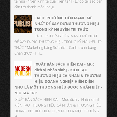
tế mới - "Nền Kinh tế của Hiện tại"] - Lý do tại sao bạn
cần trở thành một Tác gi...
SÁCH: PHƯƠNG TIỆN MẠNH MẼ
NHẤT ĐỂ XÂY DỰNG THƯƠNG HIỆU
TRONG KỶ NGUYÊN TRI THỨC
SÁCH: PHƯƠNG TIỆN MẠNH MẼ NHẤT
ĐỂ XÂY DỰNG THƯƠNG HIỆU TRONG KỶ NGUYÊN TRI
THỨC (“Marketing bằng Sự thật – Cạnh tranh bằng
Chân thực”) 1. T...
[XUẤT BẢN SÁCH HIỆN ĐẠI - Mục
đích vị Nhân sinh] - KIẾN TẠO
THƯƠNG HIỆU CÁ NHÂN & THƯƠNG
HIỆU DOANH NGHIỆP HIỆN DIỆN
NHƯ LÀ MỘT THƯƠNG HIỆU ĐƯỢC NHẬN BIẾT -
"CÓ GIÁ TRỊ"
[XUẤT BẢN SÁCH HIỆN ĐẠI - Mục đích vị Nhân sinh] -
KIẾN TẠO THƯƠNG HIỆU CÁ NHÂN & THƯƠNG HIỆU
DOANH NGHIỆP HIỆN DIỆN NHƯ LÀ MỘT THƯƠNG
H...