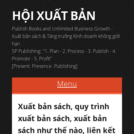
HỘI XUẤT BẢN
Publish Books and Unlimited Business Growth -
Xuất bản sách & Tăng trưởng Kinh doanh không giới
hạn
5P Publishing: "1. Plan - 2. Process - 3. Publish - 4.
Promote - 5. Profit"
[Present. Presence. Publishing]
Menu
Skip to content
Xuất bản sách, quy trình
xuất bản sách, xuất bản
sách như thế nào, liên kết