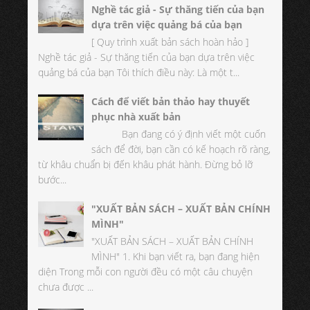
Nghề tác giả - Sự thăng tiến của bạn
dựa trên việc quảng bá của bạn
[ Quy trình xuất bản sách hoàn hảo ]
Nghề tác giả - Sự thăng tiến của bạn dựa trên việc
quảng bá của bạn Tôi thích điều này: Là một t...
Cách để viết bản thảo hay thuyết
phục nhà xuất bản
Bạn đang có ý định viết một cuốn
sách để đời, bạn cần có kế hoạch rõ ràng,
từ khâu chuẩn bị đến khâu phát hành. Đừng bỏ lỡ
bước...
"XUẤT BẢN SÁCH – XUẤT BẢN CHÍNH
MÌNH"
"XUẤT BẢN SÁCH – XUẤT BẢN CHÍNH
MÌNH" 1. Khi bạn viết ra, bạn đang hiện
diện Trong mỗi con người đều có một câu chuyện
chưa được ...