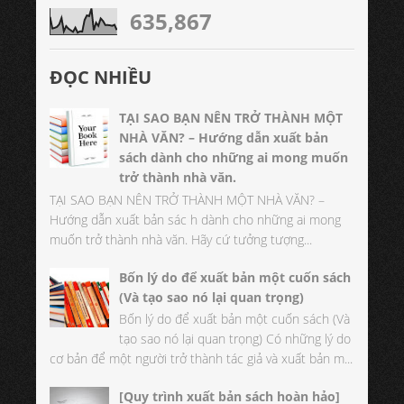
635,867
ĐỌC NHIỀU
TẠI SAO BẠN NÊN TRỞ THÀNH MỘT
NHÀ VĂN? – Hướng dẫn xuất bản
sách dành cho những ai mong muốn
trở thành nhà văn.
TẠI SAO BẠN NÊN TRỞ THÀNH MỘT NHÀ VĂN? –
Hướng dẫn xuất bản sác h dành cho những ai mong
muốn trở thành nhà văn. Hãy cứ tưởng tượng...
Bốn lý do để xuất bản một cuốn sách
(Và tạo sao nó lại quan trọng)
Bốn lý do để xuất bản một cuốn sách (Và
tạo sao nó lại quan trọng) Có những lý do
cơ bản để một người trở thành tác giả và xuất bản m...
[Quy trình xuất bản sách hoàn hảo]