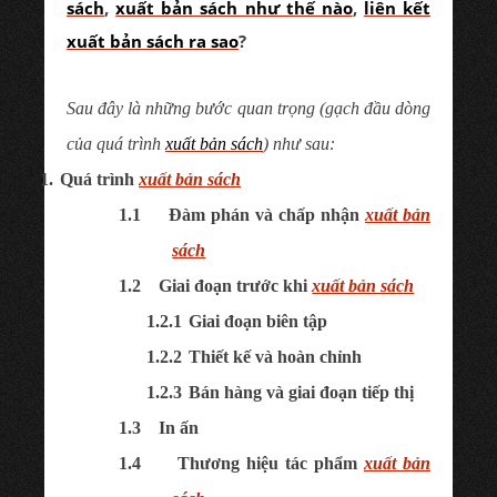
sách
,
xuất bản sách như thế nào
,
liên kết
xuất bản sách ra sao
?
Sau đây là những bước quan trọng (gạch đầu dòng
của quá trình
xuất bản sách
) như sau:
1.
Quá trình
xuất bản sách
1.1
Đàm phán và chấp nhận
xuất bản
sách
1.2
Giai đoạn trước khi
xuất bản sách
1.2.1
Giai đoạn biên tập
1.2.2
Thiết kế và hoàn chỉnh
1.2.3
Bán hàng và giai đoạn tiếp thị
1.3
In ấn
1.4
Thương hiệu tác phẩm
xuất bản