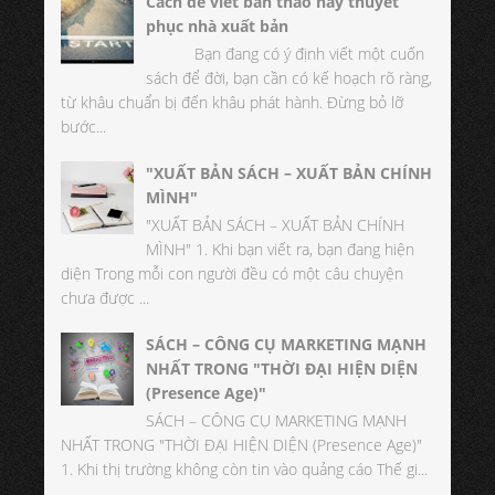
Cách để viết bản thảo hay thuyết
phục nhà xuất bản
Bạn đang có ý định viết một cuốn
sách để đời, bạn cần có kế hoạch rõ ràng,
từ khâu chuẩn bị đến khâu phát hành. Đừng bỏ lỡ
bước...
"XUẤT BẢN SÁCH – XUẤT BẢN CHÍNH
MÌNH"
"XUẤT BẢN SÁCH – XUẤT BẢN CHÍNH
MÌNH" 1. Khi bạn viết ra, bạn đang hiện
diện Trong mỗi con người đều có một câu chuyện
chưa được ...
SÁCH – CÔNG CỤ MARKETING MẠNH
NHẤT TRONG "THỜI ĐẠI HIỆN DIỆN
(Presence Age)"
SÁCH – CÔNG CỤ MARKETING MẠNH
NHẤT TRONG "THỜI ĐẠI HIỆN DIỆN (Presence Age)"
1. Khi thị trường không còn tin vào quảng cáo Thế gi...