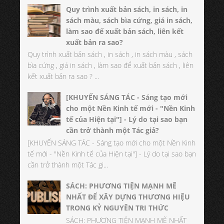
Quy trình xuất bản sách, in sách, in
sách màu, sách bìa cứng, giá in sách,
làm sao để xuất bản sách, liên kết
xuất bản ra sao?
Quy trình xuất bản sách , in sách , in sách màu , sách
bìa cứng , giá in sách , làm sao để xuất bản sách , liên
kết xuất bản ra sao ? ...
[KHUYẾN SÁNG TÁC - Sáng tạo mới
cho một Nền Kinh tế mới - "Nền Kinh
tế của Hiện tại"] - Lý do tại sao bạn
cần trở thành một Tác giả?
[KHUYẾN SÁNG TÁC - Sáng tạo mới cho một Nền Kinh
tế mới - "Nền Kinh tế của Hiện tại"] - Lý do tại sao bạn
cần trở thành một Tác gi...
SÁCH: PHƯƠNG TIỆN MẠNH MẼ
NHẤT ĐỂ XÂY DỰNG THƯƠNG HIỆU
TRONG KỶ NGUYÊN TRI THỨC
SÁCH: PHƯƠNG TIỆN MẠNH MẼ NHẤT