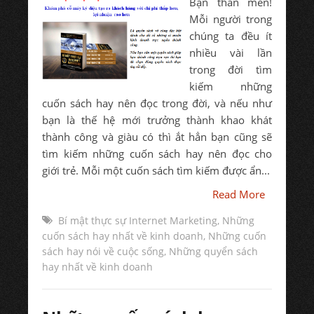
Bạn thân mến!
Mỗi người trong
chúng ta đều ít
nhiều vài lần
trong đời tìm
kiếm những
cuốn sách hay nên đọc trong đời, và nếu như
bạn là thế hệ mới trưởng thành khao khát
thành công và giàu có thì ắt hẳn bạn cũng sẽ
tìm kiếm những cuốn sách hay nên đọc cho
giới trẻ. Mỗi một cuốn sách tìm kiếm được ẩn...
Read More
Bí mật thực sự Internet Marketing
,
Những
cuốn sách hay nhất về kinh doanh
,
Những cuốn
sách hay nói về cuộc sống
,
Những quyển sách
hay nhất về kinh doanh