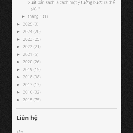
"Xuất bản sách là cách một ý tưởng bước ra thế
giới."
tháng 1
(1)
►
2025
(3)
►
2024
(20)
►
2023
(25)
►
2022
(21)
►
2021
(5)
►
2020
(26)
►
2019
(15)
►
2018
(98)
►
2017
(17)
►
2016
(32)
►
2015
(75)
►
Liên hệ
Tên