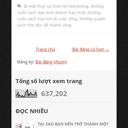
Bí mật thực sự Internet Marketing
,
Những
cuốn sách dạy kinh doanh hay nhất
,
Những
cuốn sách hay nói về cuộc sống
,
Những quyển
sách nên đọc để thành công
Trang chủ
Bài đăng cũ hơn →
Đăng ký:
Bài đăng (Atom)
Tổng số lượt xem trang
637,202
ĐỌC NHIỀU
TẠI SAO BẠN NÊN TRỞ THÀNH MỘT