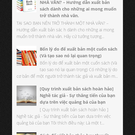
NHÀ VĂN? – Hướng dẫn xuất bản
sách dành cho những ai mong muốn
trở thành nhà văn.
TẠI SAO BẠN NÊN TRỞ THÀNH MỘT NHÀ VĂN? –
Hướng dẫn xuất bản sác h dành cho những ai mong
muốn trở thành nhà văn. Hãy cứ tưởng tượng...
Bốn lý do để xuất bản một cuốn sách
(Và tạo sao nó lại quan trọng)
Bốn lý do để xuất bản một cuốn sách (Và
tạo sao nó lại quan trọng) Có những lý do
cơ bản để một người trở thành tác giả và xuất bản m...
[Quy trình xuất bản sách hoàn hảo]
Nghề tác giả - Sự thăng tiến của bạn
dựa trên việc quảng bá của bạn
[ Quy trình xuất bản sách hoàn hảo ]
Nghề tác giả - Sự thăng tiến của bạn dựa trên việc
quảng bá của bạn Tôi thích điều này: Là một t...