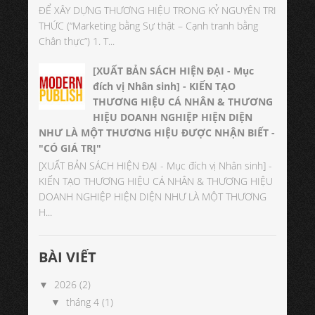
ĐỂ XÂY DỰNG THƯƠNG HIỆU TRONG KỶ NGUYÊN TRI
THỨC (“Marketing bằng Sự thật – Cạnh tranh bằng
Chân thực”) 1. T...
[XUẤT BẢN SÁCH HIỆN ĐẠI - Mục
đích vị Nhân sinh] - KIẾN TẠO
THƯƠNG HIỆU CÁ NHÂN & THƯƠNG
HIỆU DOANH NGHIỆP HIỆN DIỆN
NHƯ LÀ MỘT THƯƠNG HIỆU ĐƯỢC NHẬN BIẾT -
"CÓ GIÁ TRỊ"
[XUẤT BẢN SÁCH HIỆN ĐẠI - Mục đích vị Nhân sinh] -
KIẾN TẠO THƯƠNG HIỆU CÁ NHÂN & THƯƠNG HIỆU
DOANH NGHIỆP HIỆN DIỆN NHƯ LÀ MỘT THƯƠNG
H...
BÀI VIẾT
2026
(2)
▼
tháng 4
(1)
▼