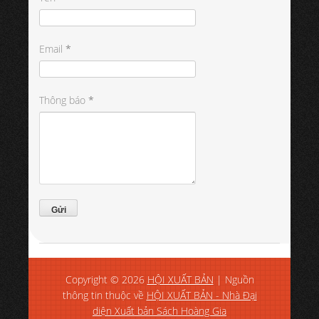
Email
*
Thông báo
*
Copyright ©
2026
HỘI XUẤT BẢN
| Nguồn
thông tin thuộc về
HỘI XUẤT BẢN - Nhà Đại
diện Xuất bản Sách Hoàng Gia