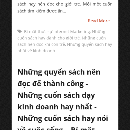
sách hay nên đọc cho giới trẻ. Mỗi một cuốn
sách tìm kiếm được ẩn...
Read More
Bí mật thực sự Internet Marketing
,
Những
cuốn sách hay dành cho giới trẻ
,
Những cuốn
sách nên đọc khi còn trẻ
,
Những quyển sách hay
nhất về kinh doanh
Những quyển sách nên
đọc để thành công -
Những cuốn sách dạy
kinh doanh hay nhất -
Những cuốn sách hay nói
về cuộc sống – Bí mật