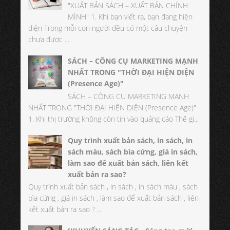
"XUẤT BẢN SÁCH – XUẤT BẢN CHÍNH
MÌNH" 1. Khi bạn viết ra, bạn đang hiện
diện Trong mỗi con người đều có một câu chuyện
chưa được ...
SÁCH – CÔNG CỤ MARKETING MẠNH
NHẤT TRONG "THỜI ĐẠI HIỆN DIỆN
(Presence Age)"
SÁCH – CÔNG CỤ MARKETING MẠNH
NHẤT TRONG "THỜI ĐẠI HIỆN DIỆN (Presence Age)"
1. Khi thị trường không còn tin vào quảng cáo Thế gi...
Quy trình xuất bản sách, in sách, in
sách màu, sách bìa cứng, giá in sách,
làm sao để xuất bản sách, liên kết
xuất bản ra sao?
Quy trình xuất bản sách , in sách , in sách màu , sách
bìa cứng , giá in sách , làm sao để xuất bản sách , liên
kết xuất bản ra sao ? ...