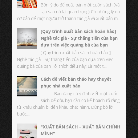
Bốn lý do để xuất bản một cuốn sách (Và
tạo sao nó lại quan trọng) Có những lý do
cơ bản để một người trở thành tác giả và xuất bản m...
[Quy trình xuất bản sách hoàn hảo]
Nghề tác giả - Sự thăng tiến của bạn
dựa trên việc quảng bá của bạn
[ Quy trình xuất bản sách hoàn hảo ]
Nghề tác giả - Sự thăng tiến của bạn dựa trên việc
quảng bá của bạn Tôi thích điều này: Là một t...
Cách để viết bản thảo hay thuyết
phục nhà xuất bản
Bạn đang có ý định viết một cuốn
sách để đời, bạn cần có kế hoạch rõ ràng,
từ khâu chuẩn bị đến khâu phát hành. Đừng bỏ lỡ
bước...
"XUẤT BẢN SÁCH – XUẤT BẢN CHÍNH
MÌNH"