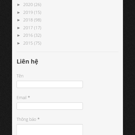
2020
(26)
►
2019
(15)
►
2018
(98)
►
2017
(17)
►
2016
(32)
►
2015
(75)
►
Liên hệ
Tên
Email
*
Thông báo
*