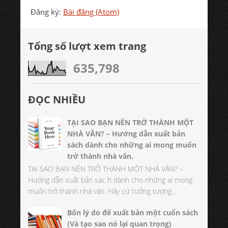
Đăng ký:
Bài đăng (Atom)
Tổng số lượt xem trang
635,798
ĐỌC NHIỀU
TẠI SAO BẠN NÊN TRỞ THÀNH MỘT
NHÀ VĂN? – Hướng dẫn xuất bản
sách dành cho những ai mong muốn
trở thành nhà văn.
TẠI SAO BẠN NÊN TRỞ THÀNH MỘT NHÀ VĂN? –
Hướng dẫn xuất bản sác h dành cho những ai mong
muốn trở thành nhà văn. Hãy cứ tưởng tượng...
Bốn lý do để xuất bản một cuốn sách
(Và tạo sao nó lại quan trọng)