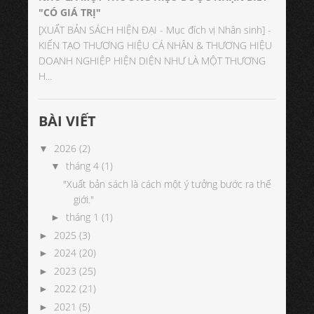
"CÓ GIÁ TRỊ"
[XUẤT BẢN SÁCH HIỆN ĐẠI - Mục đích vị Nhân sinh] -
KIẾN TẠO THƯƠNG HIỆU CÁ NHÂN & THƯƠNG HIỆU
DOANH NGHIỆP HIỆN DIỆN NHƯ LÀ MỘT THƯƠNG
H...
BÀI VIẾT
2026
(2)
▼
tháng 4
(1)
▼
"Xuất bản sách là cách một ý tưởng bước ra thế
giới."
tháng 1
(1)
►
2025
(3)
►
2024
(20)
►
2023
(25)
►
2022
(21)
►
2021
(5)
►