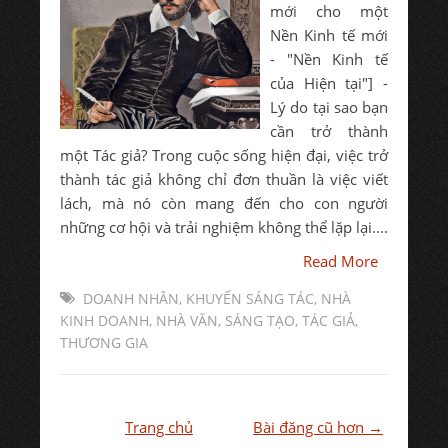
mới cho một
Nền Kinh tế mới
- "Nền Kinh tế
của Hiện tại"] -
Lý do tại sao bạn
cần trở thành
một Tác giả? Trong cuộc sống hiện đại, việc trở
thành tác giả không chỉ đơn thuần là việc viết
lách, mà nó còn mang đến cho con người
những cơ hội và trải nghiệm không thể lặp lại....
Read More
DOANH NHÂN
,
KHUYẾN SÁNG TÁC
,
NHÀ
KINH DOANH
,
NHÀ VĂN
,
SÁNG TẠO
,
TÁC GIẢ
,
THƯƠNG GIA
Trang chủ
Bài đăng cũ hơn →