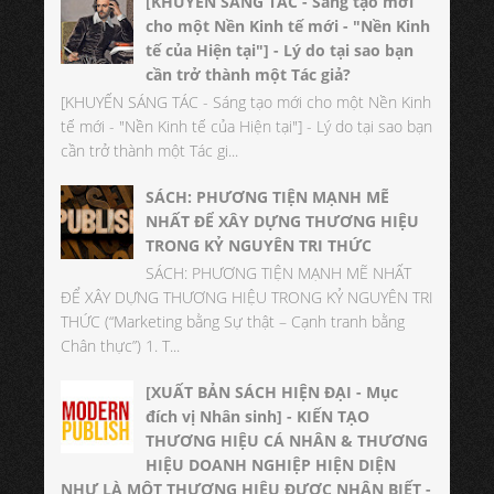
[KHUYẾN SÁNG TÁC - Sáng tạo mới
cho một Nền Kinh tế mới - "Nền Kinh
tế của Hiện tại"] - Lý do tại sao bạn
cần trở thành một Tác giả?
[KHUYẾN SÁNG TÁC - Sáng tạo mới cho một Nền Kinh
tế mới - "Nền Kinh tế của Hiện tại"] - Lý do tại sao bạn
cần trở thành một Tác gi...
SÁCH: PHƯƠNG TIỆN MẠNH MẼ
NHẤT ĐỂ XÂY DỰNG THƯƠNG HIỆU
TRONG KỶ NGUYÊN TRI THỨC
SÁCH: PHƯƠNG TIỆN MẠNH MẼ NHẤT
ĐỂ XÂY DỰNG THƯƠNG HIỆU TRONG KỶ NGUYÊN TRI
THỨC (“Marketing bằng Sự thật – Cạnh tranh bằng
Chân thực”) 1. T...
[XUẤT BẢN SÁCH HIỆN ĐẠI - Mục
đích vị Nhân sinh] - KIẾN TẠO
THƯƠNG HIỆU CÁ NHÂN & THƯƠNG
HIỆU DOANH NGHIỆP HIỆN DIỆN
NHƯ LÀ MỘT THƯƠNG HIỆU ĐƯỢC NHẬN BIẾT -