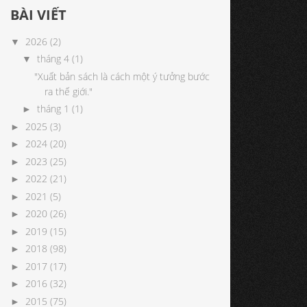
BÀI VIẾT
2026
(2)
▼
tháng 4
(1)
▼
"Xuất bản sách là cách một ý tưởng bước
ra thế giới."
tháng 1
(1)
►
2025
(3)
►
2024
(20)
►
2023
(25)
►
2022
(21)
►
2021
(5)
►
2020
(26)
►
2019
(15)
►
2018
(98)
►
2017
(17)
►
2016
(32)
►
2015
(75)
►