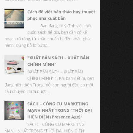
Cách để viết bản thảo hay thuyết
phục nhà xuất bản
Bạn đang có ý định viết một
cuốn sách để đời, bạn cần có kế
hoạch rõ ràng, từ khâu chuẩn bị đến khâu phát
hành. Đừng bỏ lỡ bước...
"XUẤT BẢN SÁCH – XUẤT BẢN
CHÍNH MÌNH"
"XUẤT BẢN SÁCH – XUẤT BẢN
CHÍNH MÌNH" 1. Khi bạn viết ra, bạn
đang hiện diện Trong mỗi con người đều có một
câu chuyện chưa được ...
SÁCH – CÔNG CỤ MARKETING
MẠNH NHẤT TRONG "THỜI ĐẠI
HIỆN DIỆN (Presence Age)"
SÁCH – CÔNG CỤ MARKETING
MẠNH NHẤT TRONG "THỜI ĐẠI HIỆN DIỆN