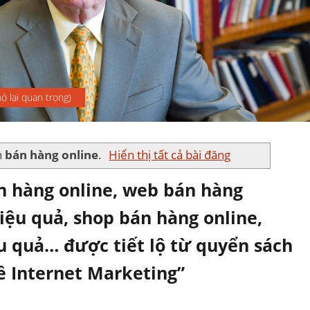
ó lại quan trọng)
n
bán hàng online
.
Hiển thị tất cả bài đăng
n hàng online, web bán hàng
iệu quả, shop bán hàng online,
u quả… được tiết lộ từ quyển sách
ề Internet Marketing”