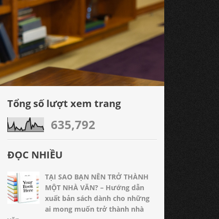
Tổng số lượt xem trang
635,792
ĐỌC NHIỀU
TẠI SAO BẠN NÊN TRỞ THÀNH
MỘT NHÀ VĂN? – Hướng dẫn
xuất bản sách dành cho những
ai mong muốn trở thành nhà