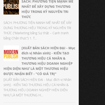
SÁCH: PHƯƠNG TIỆN MẠNH MẼ
NHẤT ĐỂ XÂY DỰNG THƯƠNG
HIỆU TRONG KỶ NGUYÊN TRI
THỨC
SÁCH: PHƯƠNG TIỆN MẠNH MẼ NHẤT ĐỂ XÂY
DỰNG THƯƠNG HIỆU TRONG KỶ NGUYÊN TRI
THỨC (“Marketing bằng Sự thật – Cạnh tranh
bằng Chân thực”) 1. T...
[XUẤT BẢN SÁCH HIỆN ĐẠI - Mục
đích vị Nhân sinh] - KIẾN TẠO
THƯƠNG HIỆU CÁ NHÂN &
THƯƠNG HIỆU DOANH NGHIỆP
HIỆN DIỆN NHƯ LÀ MỘT THƯƠNG HIỆU
ĐƯỢC NHẬN BIẾT - "CÓ GIÁ TRỊ"
[XUẤT BẢN SÁCH HIỆN ĐẠI - Mục đích vị Nhân
sinh] - KIẾN TẠO THƯƠNG HIỆU CÁ NHÂN &
THƯƠNG HIỆU DOANH NGHIỆP HIỆN DIỆN
NHƯ LÀ MỘT THƯƠNG H...