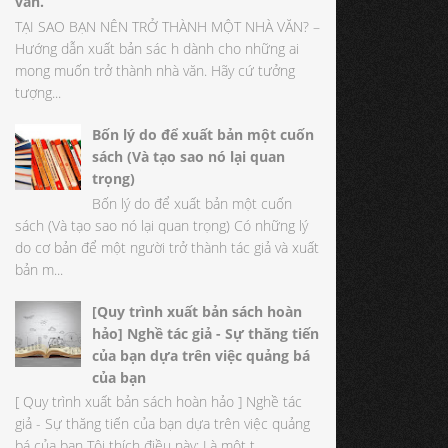
văn.
TẠI SAO BẠN NÊN TRỞ THÀNH MỘT NHÀ VĂN? –
Hướng dẫn xuất bản sác h dành cho những ai
mong muốn trở thành nhà văn. Hãy cứ tưởng
tượng...
Bốn lý do để xuất bản một cuốn
sách (Và tạo sao nó lại quan
trọng)
Bốn lý do để xuất bản một cuốn
sách (Và tạo sao nó lại quan trọng) Có những lý
do cơ bản để một người trở thành tác giả và xuất
bản m...
[Quy trình xuất bản sách hoàn
hảo] Nghề tác giả - Sự thăng tiến
của bạn dựa trên việc quảng bá
của bạn
[ Quy trình xuất bản sách hoàn hảo ] Nghề tác
giả - Sự thăng tiến của bạn dựa trên việc quảng
bá của bạn Tôi thích điều này: Là một t...