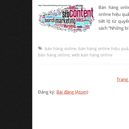
Bán hàng onli
online hiệu qu
tiết lộ từ quy
sách “Những bí 
bán hàng online
,
bán hàng online hiệu quả
bán hàng online
,
web bán hàng online
Trang
Đăng ký:
Bài đăng (Atom)