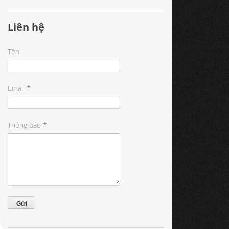
Liên hệ
Tên
Email
*
Thông báo
*