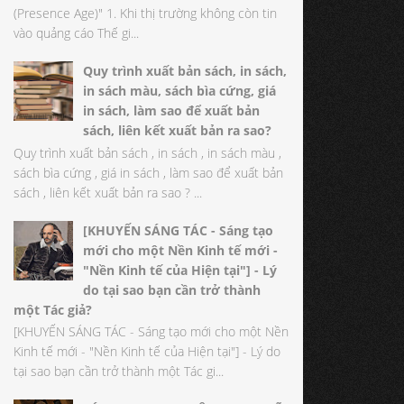
(Presence Age)" 1. Khi thị trường không còn tin
vào quảng cáo Thế gi...
Quy trình xuất bản sách, in sách,
in sách màu, sách bìa cứng, giá
in sách, làm sao để xuất bản
sách, liên kết xuất bản ra sao?
Quy trình xuất bản sách , in sách , in sách màu ,
sách bìa cứng , giá in sách , làm sao để xuất bản
sách , liên kết xuất bản ra sao ? ...
[KHUYẾN SÁNG TÁC - Sáng tạo
mới cho một Nền Kinh tế mới -
"Nền Kinh tế của Hiện tại"] - Lý
do tại sao bạn cần trở thành
một Tác giả?
[KHUYẾN SÁNG TÁC - Sáng tạo mới cho một Nền
Kinh tế mới - "Nền Kinh tế của Hiện tại"] - Lý do
tại sao bạn cần trở thành một Tác gi...