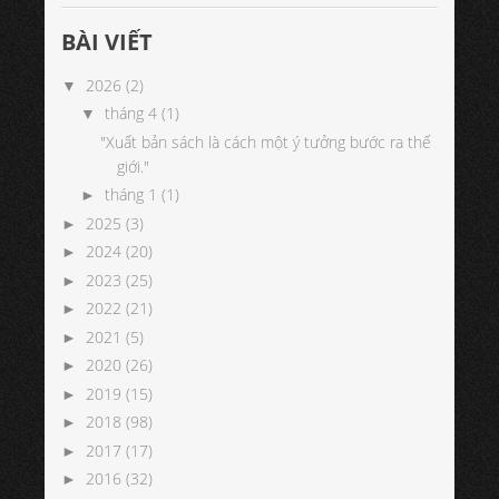
BÀI VIẾT
2026
(2)
▼
tháng 4
(1)
▼
"Xuất bản sách là cách một ý tưởng bước ra thế
giới."
tháng 1
(1)
►
2025
(3)
►
2024
(20)
►
2023
(25)
►
2022
(21)
►
2021
(5)
►
2020
(26)
►
2019
(15)
►
2018
(98)
►
2017
(17)
►
2016
(32)
►