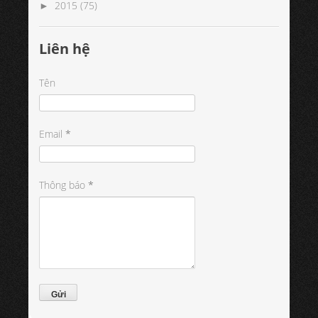
2015
(75)
►
Liên hệ
Tên
Email
*
Thông báo
*