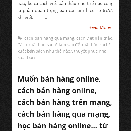
nào, kể cả cách viết bản thảo như thế nào cũng
là phần quan trọng bạn cần tìm hiểu rõ trước
khi viết. ...
Read More
cách bán hàng qua mạng
,
cách viết bản thảo
,
Cách xuất bản sách? làm sao để xuất bản sách?
xuất bản sách như thế nào?
,
thuyết phục nhà
xuất bản
Muốn bán hàng online,
cách bán hàng online,
cách bán hàng trên mạng,
cách bán hàng qua mạng,
học bán hàng online… từ