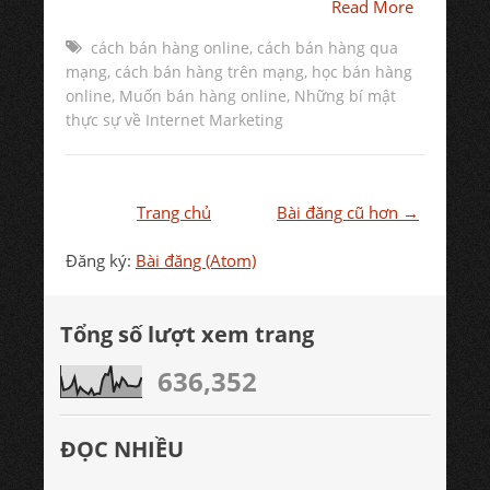
Read More
cách bán hàng online
,
cách bán hàng qua
mạng
,
cách bán hàng trên mạng
,
học bán hàng
online
,
Muốn bán hàng online
,
Những bí mật
thực sự về Internet Marketing
Trang chủ
Bài đăng cũ hơn →
Đăng ký:
Bài đăng (Atom)
Tổng số lượt xem trang
636,352
ĐỌC NHIỀU